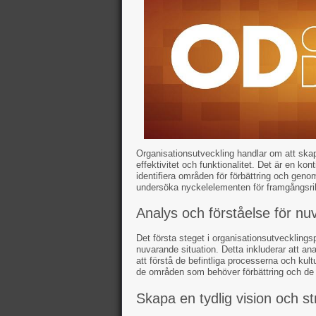
Organisationsutveckling handlar om att skapa
effektivitet och funktionalitet. Det är en ko
identifiera områden för förbättring och geno
undersöka nyckelelementen för framgångsrik
Analys och förståelse för nu
Det första steget i organisationsutvecklings
nuvarande situation. Detta inkluderar att a
att förstå de befintliga processerna och kul
de områden som behöver förbättring och de 
Skapa en tydlig vision och st