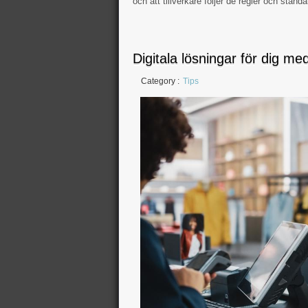
och att tillverkare följer de regler och stan
Digitala lösningar för dig med
Category :
Tips