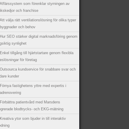
Affärssystem som förenklar styrningen av
ikskedjor och franchise
Att välja rätt ventilationslösning för olika typer
 byggnader och behov
Hur SEO stärker digital marknadsföring genom
gsiktig synlighet
Enkel tillgång till hjärtstartare genom flexibla
eslösningar för företag
Outsourca kundservice för snabbare svar och
dare kunder
Förnya fastighetens yttre med expertis i
adrenovering
Förbättra patientvård med Marsdens
egrerade blodtrycks- och EKG-mätning
Kreativa ytor som bjuder in till interaktiv
edning