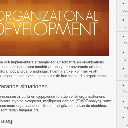
but
av
lån
hyr
 och implementera strategier för att förbättra en organisations
ntinuerlig process som innebär att analysera nuvarande arbetssätt,
mföra nödvändiga förändringar. I denna artikel kommer vi att
nöj
 organisationsutveckling och hur de kan stärka din organisation.
varande situationen
fas
processen är att få en djupgående förståelse för organisationens
nalysera styrkor, svagheter, möjligheter och hot (SWOT-analys), samt
turen inom organisationen. Genom att göra detta kan du identifiera
int
som redan fungerar bra.
rategi
inr