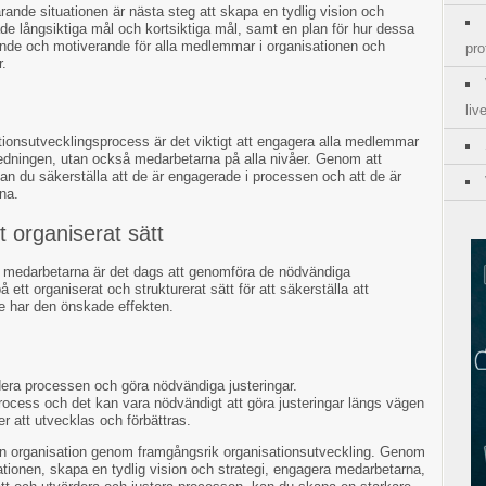
arande situationen är nästa steg att skapa en tydlig vision och
både långsiktiga mål och kortsiktiga mål, samt en plan för hur dessa
ande och motiverande för alla medlemmar i organisationen och
pro
r.
liv
tionsutvecklingsprocess är det viktigt att engagera alla medlemmar
 ledningen, utan också medarbetarna på alla nivåer. Genom att
n du säkerställa att de är engagerade i processen och att de är
na.
 organiserat sätt
t medarbetarna är det dags att genomföra de nödvändiga
å ett organiserat och strukturerat sätt för att säkerställa att
de har den önskade effekten.
ärdera processen och göra nödvändiga justeringar.
process och det kan vara nödvändigt att göra justeringar längs vägen
ter att utvecklas och förbättras.
in organisation genom framgångsrik organisationsutveckling. Genom
ationen, skapa en tydlig vision och strategi, engagera medarbetarna,