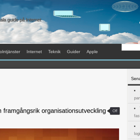
tala guide på Internet
lntjänster
Internet
Teknik
Guider
Apple
Sena
par
m framgångsrik organisationsutveckling
Off
fas
log