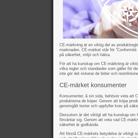
CE-märkning är en viktig del av produktregl
marknaden. CE-märket står för ”Conformité E
på säkerhet, miljö och hälsa.
För att ha kunskap om CE-märkning är viktig
vilka regler och standarder som gäller för d
inte gör det riskerar de böter och restriktio
CE-märket konsumenter
Konsumenter, å sin sida, behöver veta att C
produkterna de köper. Genom att köpa prod
genomgått tester och uppfyller krav på säker
Dessutom är det viktigt att ha kunskap om 
förväntar sig. Genom att veta vad CE-märkn
säkerhet är godkända.
Att förstå CE-märkets betydelse är viktigt s