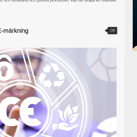
ätt och utvärdera och justera processen, kan du skapa en starkare
E-märkning
Off