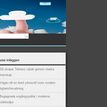
ste inläggen
Så skapar Telness värde genom starka
tnerskap
Vägen till en bred yrkesroll inom modern
tighetsförvaltning
Begagnade engångspallar i moderna
istikkedjor