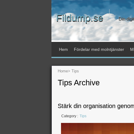
Fildump.se
Din digi
Hem
Fördelar med molntjänster
Mo
Home
>
Tips
Tips Archive
Stärk din organisation geno
Category :
Tips