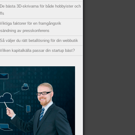
De bästa 3D-skrivarna för både hobbyister och
ffs
Viktiga faktorer för en framgångsrik
esändning av presskonferens
Så väljer du rätt betallösning för din webbutik
Vilken kapitalkälla passar din startup bäst?