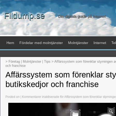
Fildump.se
Din digitala guide på Internet
Hem
Fördelar med molntjänster
Molntjänster
Internet
Te
>
Företag
|
Molntjänster
|
Tips
>
Affärssystem som förenklar styrningen a
och franchise
Affärssystem som förenklar st
butikskedjor och franchise
Posted on |
Kommentarer inaktiverade
för Affärssystem som förenklar styrninge