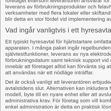
företaget eftersom leverantören ansvarar för 
leverans av förbrukningsprodukter och felavh
verksamheter med flera lokaler eller skifta
blir detta en stor fördel vid implementering a
Vad ingår vanligtvis i ett hyresavta
Ett typiskt hyresavtal för hjärtstartare omfat
apparaten. I många paket ingår regelbunden
självtestfunktioner, leverans av nya elektrode
förbrukningsdatum samt teknisk support vid d
innebär att företaget alltid kan förvänta sig a
att användas när ett nödläge inträffar.
Det är också vanligt att leverantören erbjuder 
avtalstidens slut. Alternativen kan inkludera
modell, byte till en nyare enhet eller att avsl
administrativa krav. För företag som vill ko
enkel administration är detta en praktisk lösn