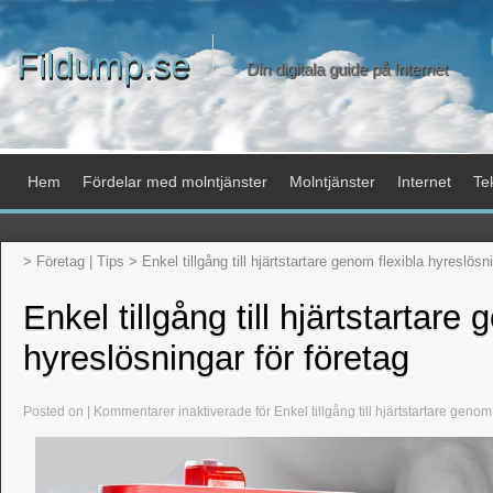
Fildump.se
Din digitala guide på Internet
Hem
Fördelar med molntjänster
Molntjänster
Internet
Te
>
Företag
|
Tips
>
Enkel tillgång till hjärtstartare genom flexibla hyreslösn
Enkel tillgång till hjärtstartare
hyreslösningar för företag
Posted on |
Kommentarer inaktiverade
för Enkel tillgång till hjärtstartare genom