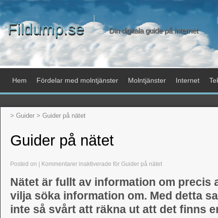
Fildump.se
Din digitala guide på Internet
Hem
Fördelar med molntjänster
Molntjänster
Internet
Te
>
Guider
>
Guider på nätet
Guider på nätet
Posted on |
Kommentarer inaktiverade
för Guider på nätet
Nätet är fullt av information om precis 
vilja söka information om. Med detta sa
inte så svårt att räkna ut att det finns 