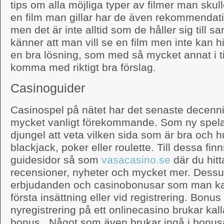
tips om alla möjliga typer av filmer man skul
en film man gillar har de även rekommendati
men det är inte alltid som de håller sig till
känner att man vill se en film men inte kan hit
en bra lösning, som med så mycket annat i ti
komma med riktigt bra förslag.
Casinoguider
Casinospel på nätet har det senaste decennie
mycket vanligt förekommande. Som ny spela
djungel att veta vilken sida som är bra och 
blackjack, poker eller roulette. Till dessa fin
guidesidor så som
vasacasino.se
där du hitt
recensioner, nyheter och mycket mer. Dess
erbjudanden och casinobonusar som man ka
första insättning eller vid registrering. Bonus
nyregistrering på ett onlinecasino brukar kal
bonus. Något som även brukar ingå i bonus